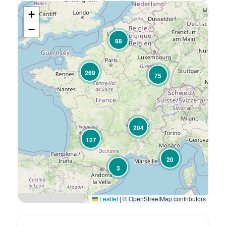
+
−
88
269
75
204
127
20
3
Leaflet
|
© OpenStreetMap contributors