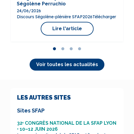
Ségolène Perruchio
au droit à l'aide à mourir.
palliatifs ?
24/06/2026
24/06/2026
Alors que le processus législatif sur le « droit à
04/05/2026
02/04/2026
l'aide à…
Discours Ségolène-plénière SFAP2026Télécharger
Retrouvez ici une synthèse pour savoir ce que
Nous avons le plaisir de vous faire découvrir cette
contient le texte, et…
vidéo, réalisée en…
Lire l'article
Lire l'article
Lire l'article
Lire l'article
Voir toutes les actualités
LES AUTRES SITES
Sites SFAP
32ᵉ CONGRÈS NATIONAL DE LA SFAP LYON
• 10–12 JUIN 2026