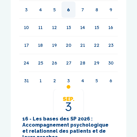
3
4
5
6
7
8
9
10
11
12
13
14
15
16
17
18
19
20
21
22
23
24
25
26
27
28
29
30
31
1
2
3
4
5
6
SEP.
3
16 - Les bases des SP 2026 :
17- Cy
Accompagnement psychologique
pallia
et relationnel des patients et de
10/09/