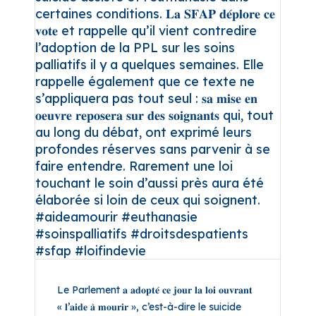
Le Parlement 𝐚 𝐚𝐝𝐨𝐩𝐭𝐞́ 𝐜𝐞 𝐣𝐨𝐮𝐫 𝐥𝐚 𝐥𝐨𝐢 𝐨𝐮𝐯𝐫𝐚𝐧𝐭
« 𝐥’𝐚𝐢𝐝𝐞 𝐚̀ 𝐦𝐨𝐮𝐫𝐢𝐫 », c’est-à-dire le suicide