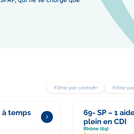
Filtrer par contrat
Filtrer p
e à temps
69- SP – 1 aid
plein en CDI
Rhône (69)