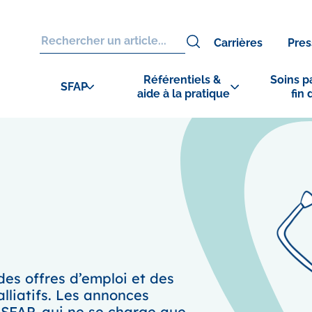
Carrières
Pres
Référentiels & 
Soins pa
SFAP
aide à la pratique
fin 
des offres d’emploi et des
alliatifs. Les annonces
 SFAP, qui ne se charge que