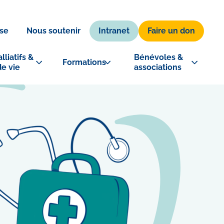
Intranet
Faire un don
se
Nous soutenir
lliatifs & 
Bénévoles & 
Formations
de vie
associations