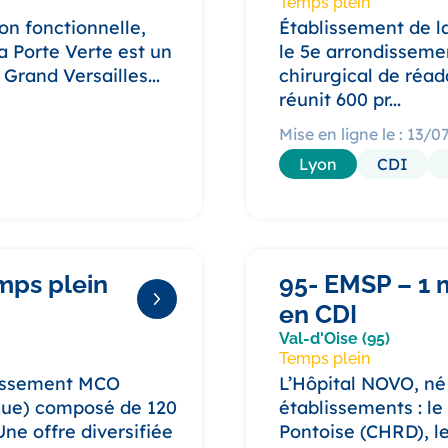
Temps plein
on fonctionnelle,
Établissement de l
La Porte Verte est un
le 5e arrondisseme
 Grand Versailles...
chirurgical de réa
réunit 600 pr...
Mise en ligne le : 13/
Lyon
CDI
mps plein
95- EMSP – 1 
en CDI
Val-d'Oise (95)
Temps plein
blissement MCO
L’Hôpital NOVO, né 
ique) composé de 120
établissements : l
Une offre diversifiée
Pontoise (CHRD), le