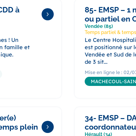
 CDD à
85- EMSP – 1 
ou partiel en 
Vendée (85)
Temps partiel & temps
nes ! Un
Le Centre Hospital
n famille et
est positionné sur 
ique.
Vendée et Sud de l
de 3 sit...
Mise en ligne le : 02/
MACHECOUL-SAIN
er(e)
34- EMSP – DA
temps plein
coordonnateur
Hérault (34)