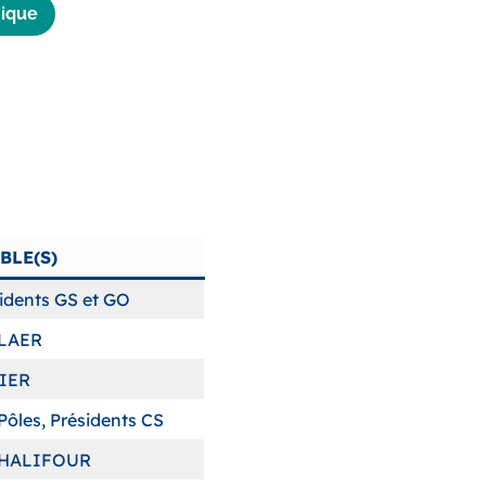
hique
BLE(S)
idents GS et GO
ELAER
TIER
ôles, Présidents CS
 CHALIFOUR