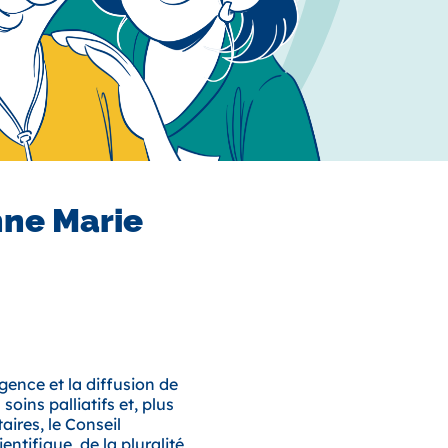
nne Marie
gence et la diffusion de
ins palliatifs et, plus
ires, le Conseil
ntifique, de la pluralité