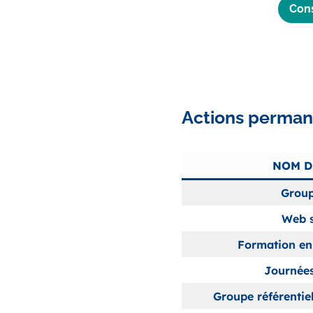
Cons
Actions perman
NOM D
Group
Web s
Formation en 
Journée
Groupe référenti