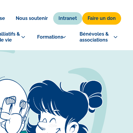
Intranet
Faire un don
se
Nous soutenir
lliatifs & 
Bénévoles & 
Formations
de vie
associations