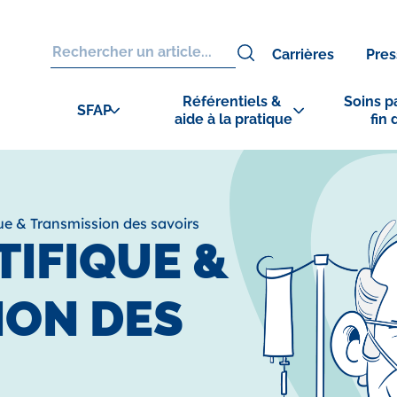
Carrières
Pres
Référentiels & 
Soins pa
SFAP
aide à la pratique
fin 
que & Transmission des savoirs
TIFIQUE &
ION DES