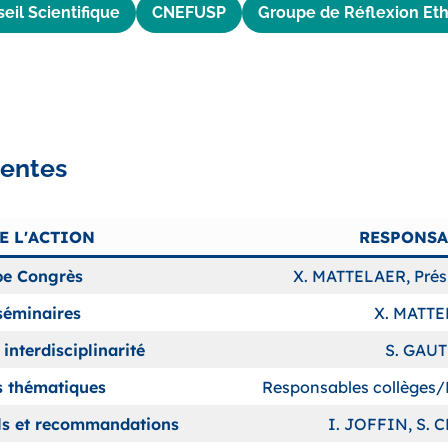
eil Scientifique
CNEFUSP
Groupe de Réflexion Et
entes
E L'ACTION
RESPONSA
e Congrès
X. MATTELAER, Prés
éminaires
X. MATT
interdisciplinarité
S. GAU
s thématiques
Responsables collèges/P
els et recommandations
I. JOFFIN, S.