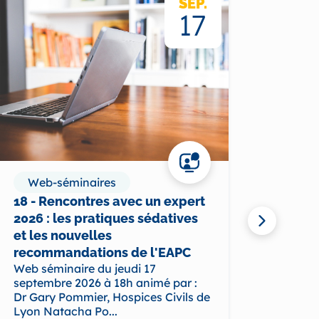
SEP.
17
Web-séminaires
Web
18 - Rencontres avec un expert
19- C
2026 : les pratiques sédatives
palli
et les nouvelles
situa
recommandations de l'EAPC
besoi
Web séminaire du jeudi 17
Web s
septembre 2026 à 18h animé par :
septe
Dr Gary Pommier, Hospices Civils de
Franç
Lyon Natacha Po...
clinic