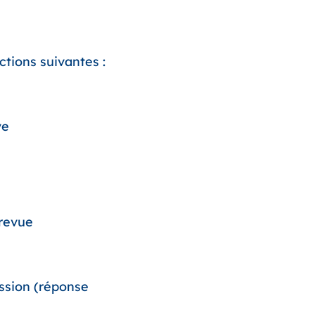
ctions suivantes :
ve
 revue
ession (réponse