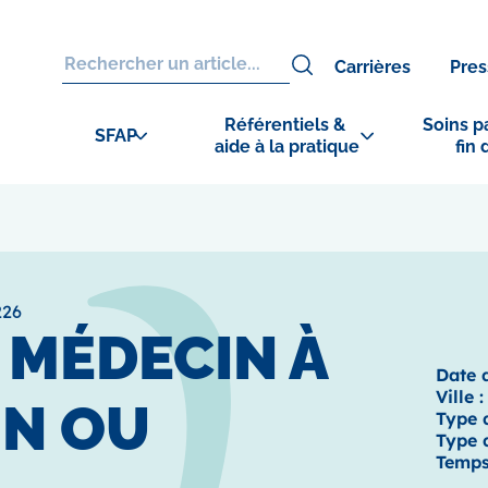
Carrières
Pres
Référentiels & 
Soins pa
SFAP
aide à la pratique
fin 
226
1 MÉDECIN À
Date d
Ville :
IN OU
Type d
Type d
Temps 