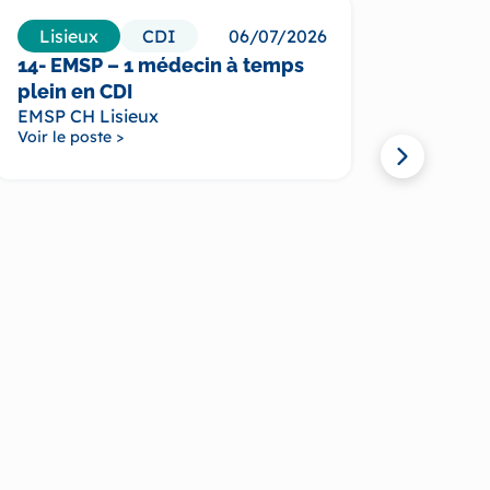
Lisieux
CDI
06/07/2026
Fou
14- EMSP – 1 médecin à temps
35- U
plein en CDI
temps
EMSP CH Lisieux
430 li
Voir le poste >
Un env
en fam
hôp...
Voir le