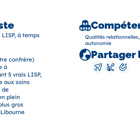
ste
Compéten
 LISP, à temps
Qualités relationnelle
autonomie
Partager 
tre confrère)
e à
t 5 vrais LISP,
e aux soins
s de
en plein
plus gros
 Libourne