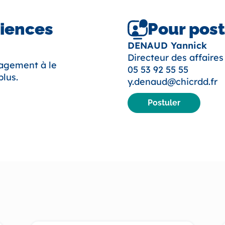
riences
Pour post
DENAUD Yannick
Directeur des affaire
gagement à le
05 53 92 55 55
plus.
y.denaud@chicrdd.fr
Postuler