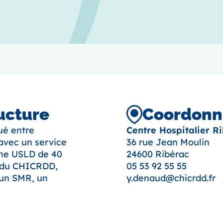
ructure
Coordonné
tué entre
Centre Hospitalier R
avec un service
36 rue Jean Moulin
une USLD de 40
24600 Ribérac
s du CHICRDD,
05 53 92 55 55
 un SMR, un
y.denaud@chicrdd.fr