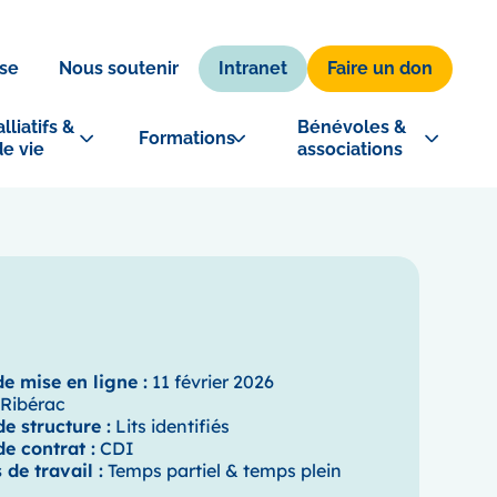
Intranet
Faire un don
se
Nous soutenir
lliatifs & 
Bénévoles & 
Formations
de vie
associations
e mise en ligne :
11 février 2026
Ribérac
e structure :
Lits identifiés
e contrat :
CDI
de travail :
Temps partiel & temps plein