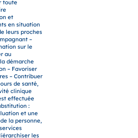
r toute
ire
ion et
s en situation
de leurs proches
compagnant –
mation sur le
er au
 la démarche
ion – Favoriser
es – Contribuer
cours de santé,
vité clinique
est effectuée
bstitution :
aluation et une
 de la personne,
 services
Hiérarchiser les