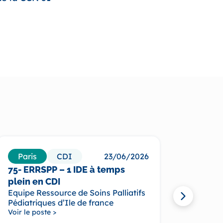
Paris
CDI
23/06/2026
Par
75- ERRSPP – 1 IDE à temps
75- H
plein en CDI
CDI
Equipe Ressource de Soins Palliatifs
Equipe
Pédiatriques d’Ile de france
Soins 
Voir le poste >
départ
Voir le