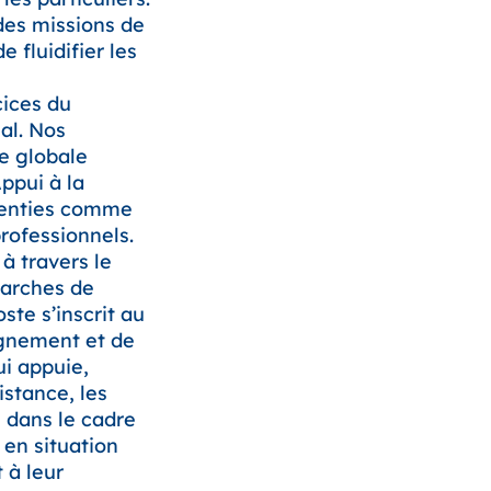
es missions de
e fluidifier les
ices du
al. Nos
se globale
ppui à la
ssenties comme
rofessionnels.
 à travers le
marches de
ste s’inscrit au
gnement et de
ui appuie,
stance, les
 dans le cadre
 en situation
 à leur