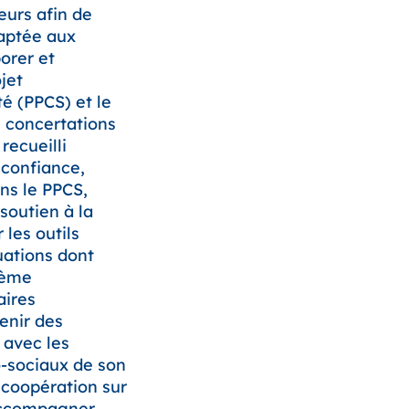
teurs afin de
aptée aux
orer et
jet
é (PPCS) et le
s concertations
recueilli
 confiance,
ans le PPCS,
outien à la
 les outils
uations dont
tème
aires
enir des
 avec les
o-sociaux de son
e coopération sur
Accompagner,