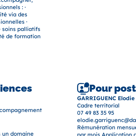
onnels : ·
té via des
ionnelles ·
oins palliatifs
ité de formation
e
riences
Pour post
GARRIGUENC Elodie
Cadre territorial
 accompagnement
07 49 83 35 95
elodie.garriguenc@da
Rémunération mensuell
s un domaine
par mois Application 