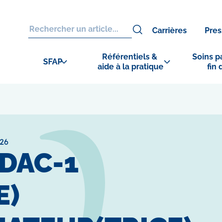
Carrières
Pres
Référentiels & 
Soins pa
SFAP
aide à la pratique
fin 
26
 DAC-1
E)