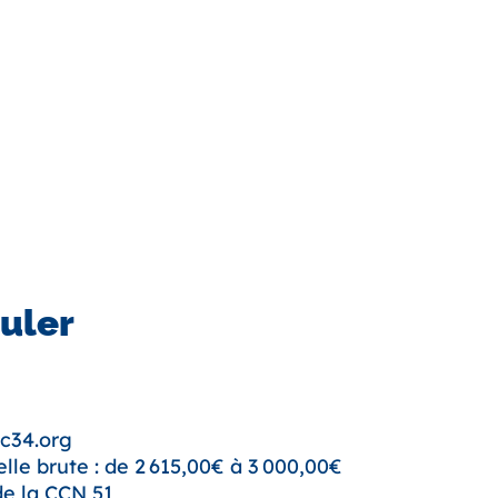
uler
c34.org
e brute : de 2 615,00€ à 3 000,00€
de la CCN 51