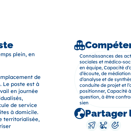
ste
Compéten
emps plein, en
Connaissances des acte
sociales et médico-socia
en équipe, Capacité d’
d’écoute, de médiation
 remplacement de
d’analyse et de synthè
. Le poste est à
conduite de projet et l
vail en journée
positionner, Capacité à
question, à être confr
idualisés,
sien
icule de service
Partager 
ites à domicile.
 territorialisée,
riser