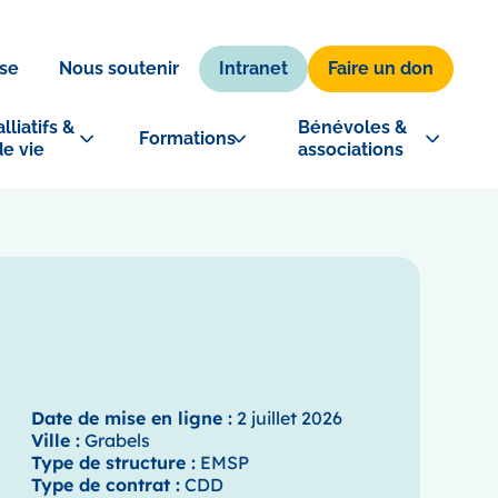
Intranet
Faire un don
se
Nous soutenir
lliatifs & 
Bénévoles & 
Formations
de vie
associations
Date de mise en ligne :
2 juillet 2026
Ville :
Grabels
Type de structure :
EMSP
Type de contrat :
CDD