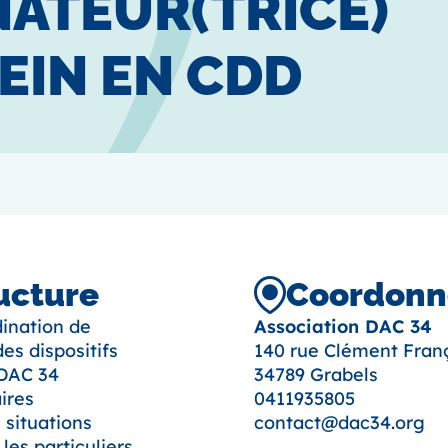
ATEUR(TRICE)
EIN EN CDD
ructure
Coordonné
dination de
Association DAC 34
es dispositifs
140 rue Clément Franç
 DAC 34
34789 Grabels
ires
0411935805
 situations
contact@dac34.org
es particuliers.