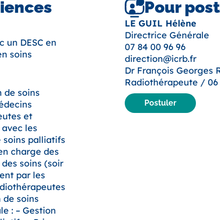
riences
Pour post
LE GUIL Hélène
Directrice Générale
c un DESC en
07 84 00 96 96
en soins
direction@icrb.fr
Dr François Georges R
Radiothérapeute / 06 6
n de soins
Postuler
médecins
eutes et
 avec les
soins palliatifs
 en charge des
des soins (soir
ent par les
adiothérapeutes
 de soins
le : – Gestion