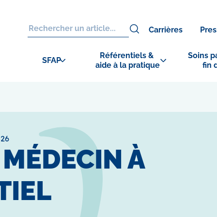
Carrières
Pres
Référentiels & 
Soins pa
SFAP
aide à la pratique
fin 
526
1 MÉDECIN À
TIEL