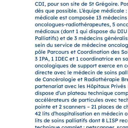
CDI, pour son site de St Grégoire. Po
dès que possible. L’équipe médicale :
médicale est composée 13 médecins 
oncologues-radiothérapeutes, 5 onc
médicaux (dont 1 qui dispose du DIU
Palliatifs) et de 3 médecins générali
sein du service de médecine oncologi
pôle Parcours et Coordination des S
3 IPA, 1 IDEC et 1 coordinatrice en s
oncologiques de support exerce en c
directe avec le médecin de soins pallia
de Cancérologie et Radiothérapie Bre
partenariat avec les Hôpitaux Privés
dispose d’un plateau technique compl
accélérateurs de particules avec tec
pointe et 2 scanners – 21 places de c
42 lits d’hospitalisation en médecin 
lits de soins palliatifs dont 8 LISP r
technique complet : petscanner, sca