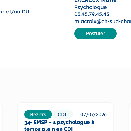
LACROIX Marie
Psychologue
ce et/ou DU
05.45.79.45.45
mlacroix@ch-sud-char
Postuler
Béziers
CDI
02/07/2026
34- EMSP – 1 psychologue à
temps plein en CDI