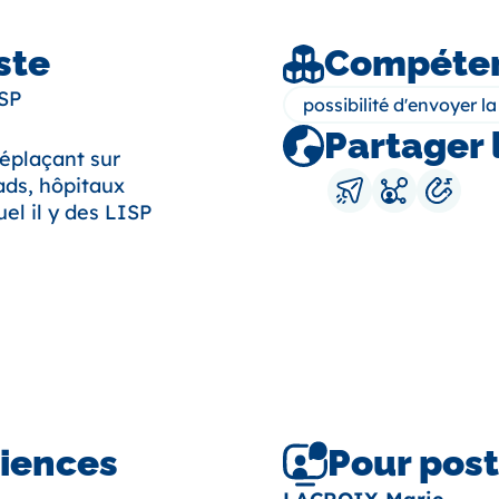
ste
Compéten
MSP
possibilité d'envoyer l
Partager 
déplaçant sur
ads, hôpitaux
el il y des LISP
riences
Pour post