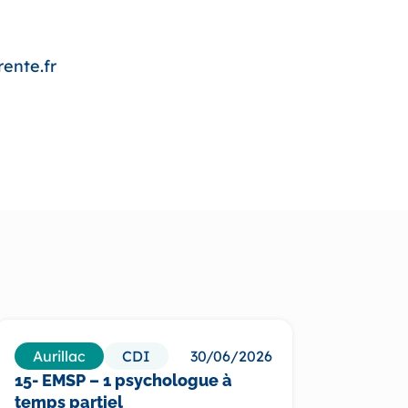
ente.fr
Aurillac
CDI
30/06/2026
Par
15- EMSP – 1 psychologue à
75- E
temps partiel
temps