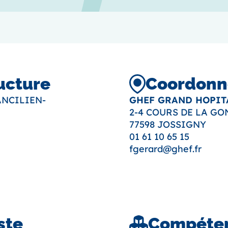
ructure
Coordonné
ANCILIEN-
GHEF GRAND HOPITA
2-4 COURS DE LA G
77598 JOSSIGNY
01 61 10 65 15
fgerard@ghef.fr
ste
Compéten