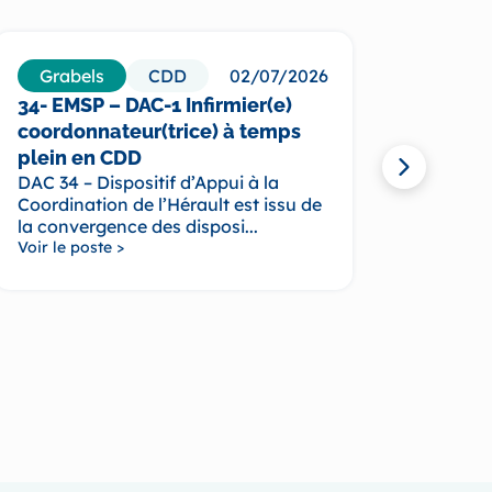
Grabels
CDD
02/07/2026
Par
34- EMSP – DAC-1 Infirmier(e)
75- E
coordonnateur(trice) à temps
plein
Equipe
plein en CDD
Pédiat
DAC 34 – Dispositif d’Appui à la
Voir le
Coordination de l’Hérault est issu de
la convergence des disposi...
Voir le poste >