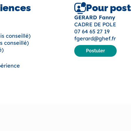
riences
Pour post
GERARD Fanny
CADRE DE POLE
07 64 65 27 19
is conseillé)
fgerard@ghef.fr
is conseillé)
é)
Postuler
périence