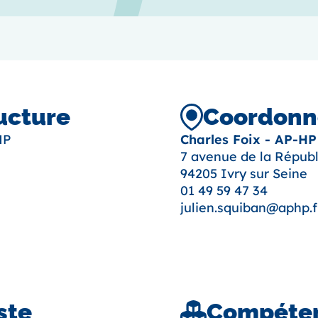
ructure
Coordonné
HP
Charles Foix - AP-HP
7 avenue de la Répub
94205 Ivry sur Seine
01 49 59 47 34
julien.squiban@aphp.f
ste
Compéten