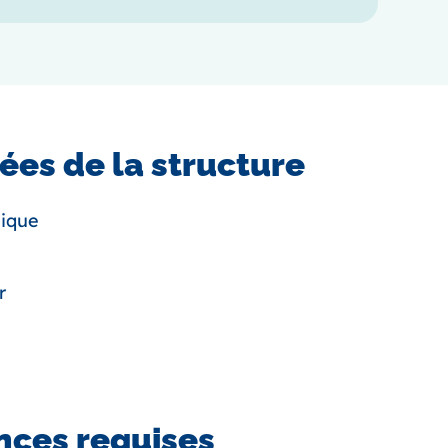
es de la structure
lique
r
ces requises