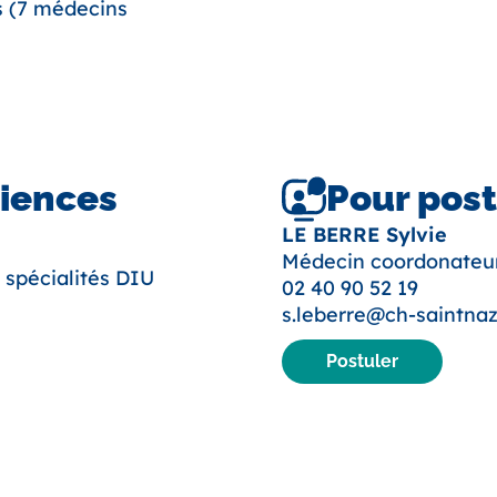
fs (7 médecins
riences
Pour post
LE BERRE Sylvie
Médecin coordonateu
spécialités DIU
02 40 90 52 19
s.leberre@ch-saintnaz
Postuler