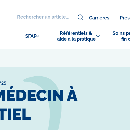
Carrières
Pres
Référentiels & 
Soins pa
SFAP
aide à la pratique
fin 
725
MÉDECIN À
TIEL