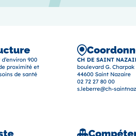
ructure
Coordonné
 d’environ 900
CH DE SAINT NAZAI
 de proximité et
boulevard G. Charpak
soins de santé
44600 Saint Nazaire
02 72 27 80 00
s.leberre@ch-saintnaz
ste
Compéten