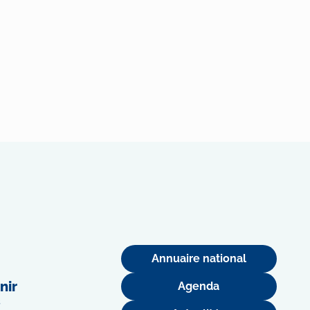
Annuaire national
nir
Agenda
s