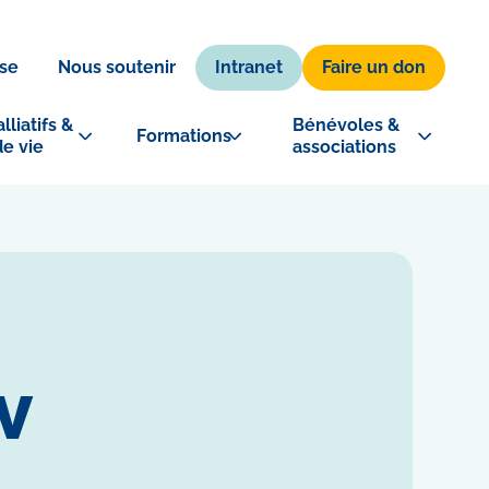
Intranet
Faire un don
se
Nous soutenir
lliatifs & 
Bénévoles & 
Formations
de vie
associations
V