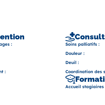
vention
Consult
ages :
Soins palliatifs :
Douleur :
Deuil :
t :
Coordination des s
Formati
Accueil stagiaires 