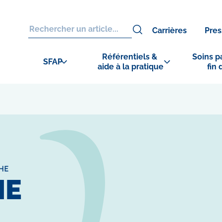
Carrières
Pres
Référentiels & 
Soins pa
SFAP
aide à la pratique
fin 
HE
HE