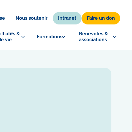
Intranet
Faire un don
se
Nous soutenir
lliatifs & 
Bénévoles & 
Formations
de vie
associations