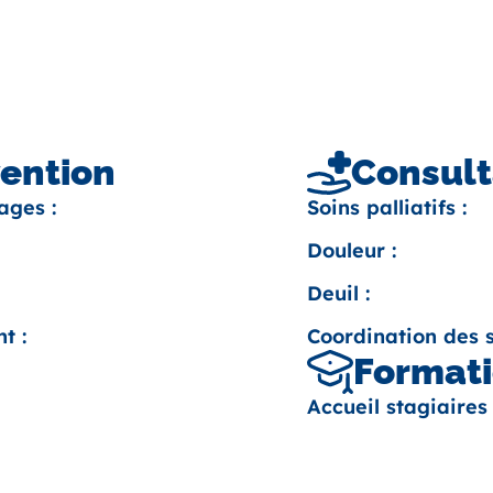
vention
Consult
ages :
Soins palliatifs :
Douleur :
Deuil :
t :
Coordination des s
Formati
Accueil stagiaires 