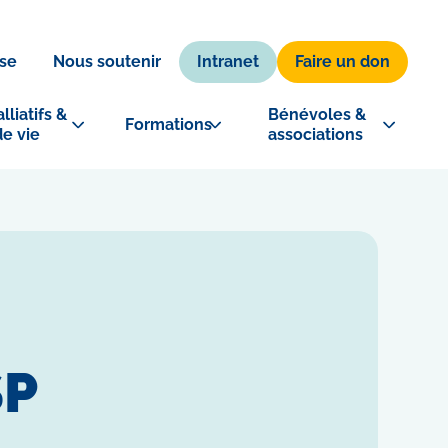
Intranet
Faire un don
se
Nous soutenir
lliatifs & 
Bénévoles & 
Formations
de vie
associations
SP