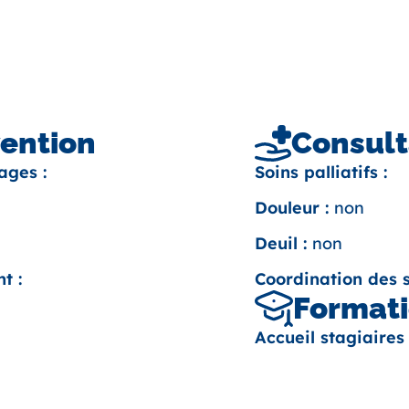
vention
Consult
ages :
Soins palliatifs :
Douleur :
non
Deuil :
non
t :
Coordination des s
Formati
Accueil stagiaires