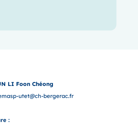
UN LI Foon Chéong
.emasp-utet@ch-bergerac.fr
re :