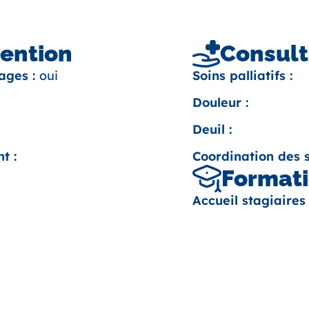
vention
Consult
ages :
oui
Soins palliatifs :
Douleur :
Deuil :
t :
Coordination des s
Formati
Accueil stagiaires 