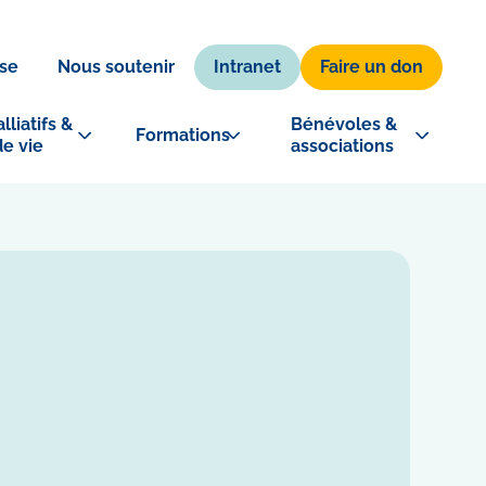
Intranet
Faire un don
se
Nous soutenir
lliatifs & 
Bénévoles & 
Formations
de vie
associations