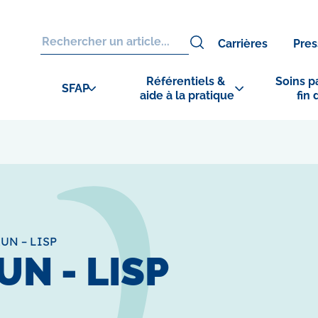
Carrières
Pres
Référentiels & 
Soins pa
SFAP
aide à la pratique
fin 
UN – LISP
N - LISP