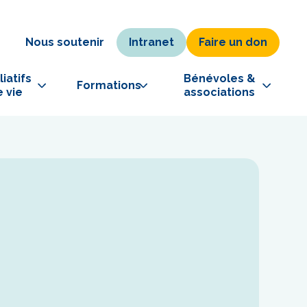
Intranet
Faire un don
e
Nous soutenir
iatifs 
Bénévoles & 
Formations
e vie
associations