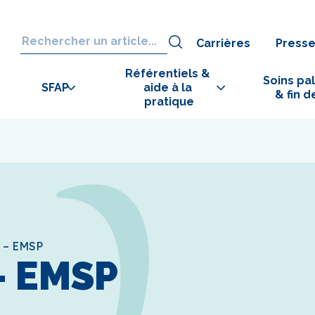
Carrières
Press
Référentiels & 
Soins pall
SFAP
aide à la 
& fin d
pratique
 – EMSP
- EMSP