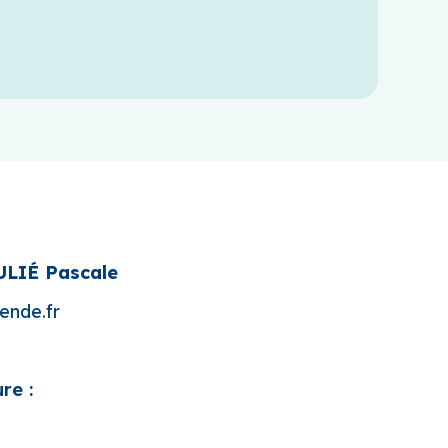
ULIÉ Pascale
nde.fr
re :