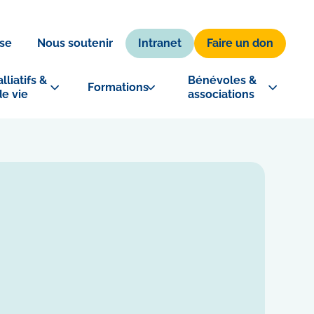
Intranet
Faire un don
se
Nous soutenir
lliatifs & 
Bénévoles & 
Formations
de vie
associations