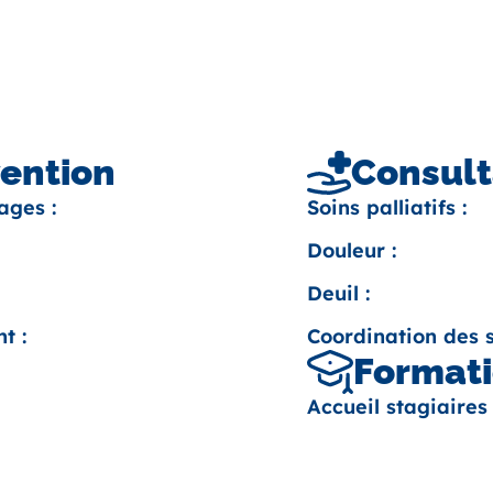
vention
Consult
ages :
Soins palliatifs :
Douleur :
Deuil :
t :
Coordination des s
Formati
Accueil stagiaires 