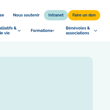
Intranet
Faire un don
se
Nous soutenir
lliatifs & 
Bénévoles & 
Formations
de vie
associations