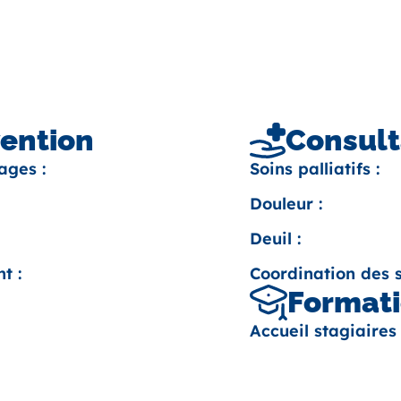
vention
Consult
ages :
Soins palliatifs :
Douleur :
Deuil :
t :
Coordination des s
Formati
Accueil stagiaires 