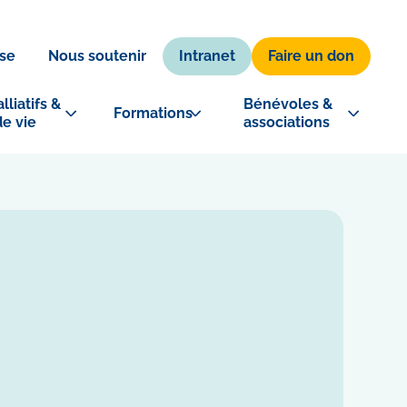
Intranet
Faire un don
se
Nous soutenir
lliatifs & 
Bénévoles & 
Formations
de vie
associations