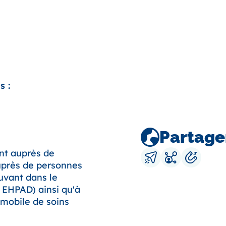
s :
Partage
nt auprès de
uprès de personnes
uvant dans le
u EHPAD) ainsi qu'à
 mobile de soins