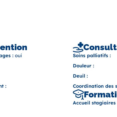
vention
Consult
ages :
oui
Soins palliatifs :
Douleur :
Deuil :
t :
Coordination des s
Formati
Accueil stagiaires 