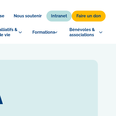
Intranet
Faire un don
se
Nous soutenir
lliatifs & 
Bénévoles & 
Formations
de vie
associations
A