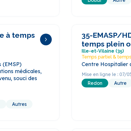
Douai
Autre
e à temps
35-EMASP/HDJ
temps plein o
Ille-et-Vilaine (35)
Temps partiel & temps
fs (EMSP)
Centre Hospitalier
tions médicales,
Mise en ligne le : 07/
evenu, souci des
Redon
Autre
e
Autres