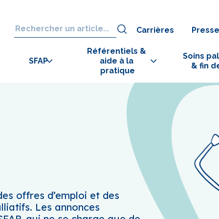
Carrières
Press
Référentiels & 
Soins pall
SFAP
aide à la 
& fin d
pratique
es offres d’emploi et des
lliatifs. Les annonces
 SFAP, qui ne se charge que de