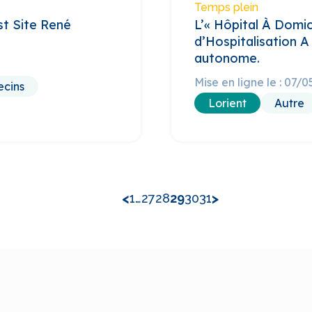
Temps plein
st Site René
L’« Hôpital À Domici
d’Hospitalisation A
autonome.
Mise en ligne le : 07/
cins
Lorient
Autre
<
>
1
…
27
28
29
30
31