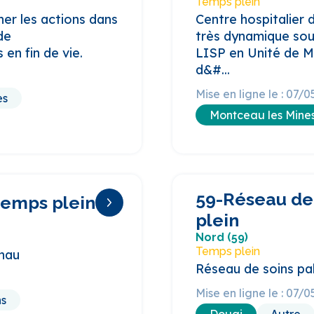
Temps plein
er les actions dans
Centre hospitalier
de
très dynamique souh
n fin de vie.
LISP en Unité de Mé
d&#...
Mise en ligne le : 07/
es
Montceau les Mine
59-Réseau de
temps plein
plein
Nord (59)
Temps plein
nau
Réseau de soins pal
Mise en ligne le : 07/
s