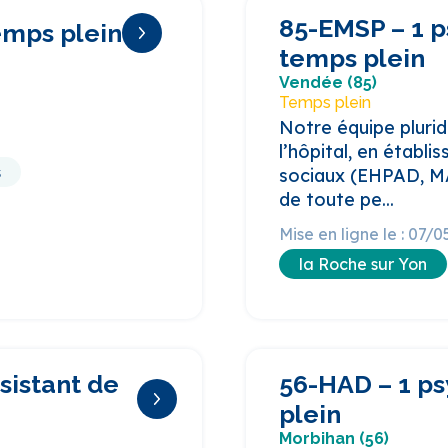
85-EMSP – 1 
emps plein
temps plein
Vendée (85)
Temps plein
Notre équipe pluridi
l’hôpital, en établ
s
sociaux (EHPAD, MA
de toute pe...
Mise en ligne le : 07/
la Roche sur Yon
sistant de
56-HAD – 1 p
plein
Morbihan (56)