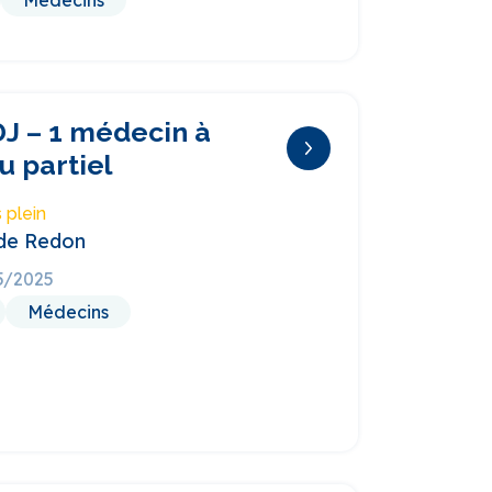
Médecins
 – 1 médecin à
u partiel
 plein
 de Redon
05/2025
Médecins