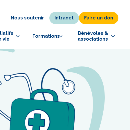
Intranet
Faire un don
e
Nous soutenir
iatifs 
Bénévoles & 
Formations
e vie
associations