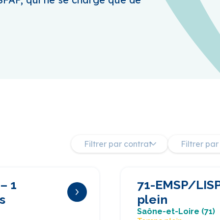
Filtrer par contrat
Filtrer pa
– 1
71-EMSP/LISP
s
plein
Saône-et-Loire (71)